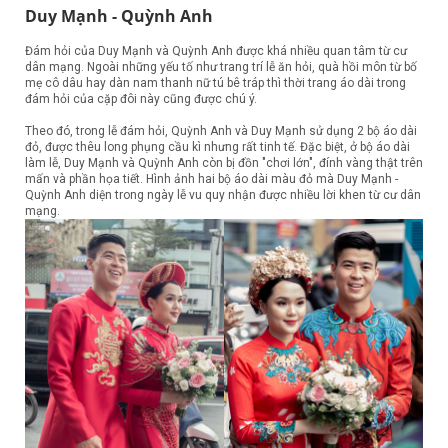
Duy Mạnh - Quỳnh Anh
Đám hỏi của Duy Mạnh và Quỳnh Anh được khá nhiều quan tâm từ cư
dân mạng. Ngoài những yếu tố như trang trí lễ ăn hỏi, quà hồi môn từ bố
mẹ cô dâu hay dàn nam thanh nữ tú bê tráp thì thời trang áo dài trong
đám hỏi của cặp đôi này cũng được chú ý.
Theo đó, trong lễ đám hỏi, Quỳnh Anh và Duy Mạnh sử dụng 2 bộ áo dài
đỏ, được thêu long phụng cầu kì nhưng rất tinh tế. Đặc biệt, ở bộ áo dài
làm lễ, Duy Mạnh và Quỳnh Anh còn bị đồn "chơi lớn", đính vàng thật trên
mấn và phần họa tiết. Hình ảnh hai bộ áo dài màu đỏ mà Duy Mạnh -
Quỳnh Anh diện trong ngày lễ vu quy nhận được nhiều lời khen từ cư dân
mạng.