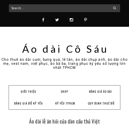
Áo dài Cô Sáu
Cho thuê áo dài cưới, bưng quả, lễ tân, áo dài chụp ảnh, áo dài cho
mẹ, vest nam, việt phục, áo bà ba, trang phục kỷ yếu số lượng lớn
nhất TPHCM
GIỚI THIỆU
SHOP
BẢNG GIÁ ÁO DÀI
BẢNG GIÁ ĐỒ KỶ YẾU
KỶ YẾU TPHCM
QUY ĐỊNH THUÊ ĐỒ
Áo dài lễ ăn hỏi của dàn cầu thủ Việt