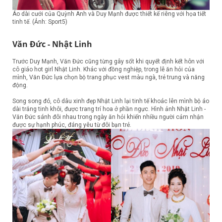
Áo dài cưới của Quỳnh Anh và Duy Mạnh được thiết kế riêng với họa tiết
tinh tế. (Ảnh: Sport5)
Văn Đức - Nhật Linh
Trước Duy Mạnh, Văn Đức cũng từng gây sốt khi quyết định kết hôn với
cô giáo hot girl Nhật Linh. Khác với đồng nghiệp, trong lễ ăn hỏi của
mình, Văn Đức lựa chọn bộ trang phục vest màu ngà, trẻ trung và năng
động.
Song song đó, cô dâu xinh đẹp Nhật Linh lại tinh tế khoác lên mình bộ áo
dài trắng tinh khôi, được trang trí hoa ở phần ngực. Hình ảnh Nhật Linh -
Văn Đức sánh đôi nhau trong ngày ăn hỏi khiến nhiều người cảm nhận
được sự hạnh phúc, đáng yêu từ đôi bạn trẻ.