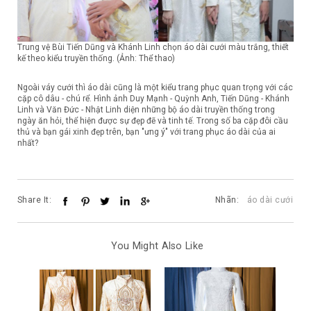
Trung vệ Bùi Tiến Dũng và Khánh Linh chọn áo dài cưới màu trắng, thiết
kế theo kiểu truyền thống. (Ảnh: Thể thao)
Ngoài váy cưới thì áo dài cũng là một kiểu trang phục quan trọng với các
cặp cô dâu - chú rể. Hình ảnh Duy Mạnh - Quỳnh Anh, Tiến Dũng - Khánh
Linh và Văn Đức - Nhật Linh diện những bộ áo dài truyền thống trong
ngày ăn hỏi, thể hiện được sự đẹp đẽ và tinh tế. Trong số ba cặp đôi cầu
thủ và bạn gái xinh đẹp trên, bạn "ưng ý" với trang phục áo dài của ai
nhất?
Share It:
Nhãn:
áo dài cưới
You Might Also Like