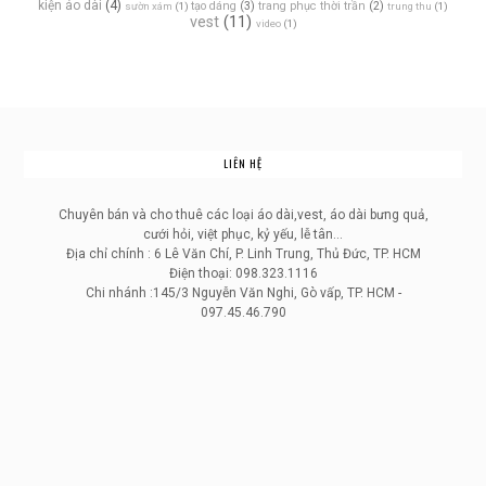
kiện áo dài
(4)
tạo dáng
(3)
trang phục thời trần
(2)
sườn xám
(1)
trung thu
(1)
vest
(11)
video
(1)
LIÊN HỆ
Chuyên bán và cho thuê các loại áo dài,vest, áo dài bưng quả,
cưới hỏi, việt phục, kỷ yếu, lễ tân...
Địa chỉ chính : 6 Lê Văn Chí, P. Linh Trung, Thủ Đức, TP. HCM
Điện thoại: 098.323.1116
Chi nhánh :145/3 Nguyễn Văn Nghi, Gò vấp, TP. HCM -
097.45.46.790