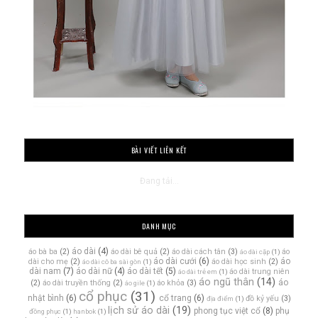
BÀI VIẾT LIÊN KẾT
Đang tải...
DANH MỤC
áo dài
(4)
áo bà ba
(2)
áo dài bê quả
(2)
áo dài cách tân
(3)
áo
áo dài cặp
(1)
áo dài cưới
(6)
áo
dài cho mẹ
(2)
áo dài học sinh
(2)
áo dài cô ba sài gòn
(1)
dài nam
(7)
áo dài nữ
(4)
áo dài tết
(5)
áo dài trung niên
áo dài trẻ em
(1)
áo ngũ thân
(14)
áo
(2)
áo dài truyền thống
(2)
áo khỏa
(3)
áo gile
(1)
cổ phục
(31)
nhật bình
(6)
cổ trang
(6)
đồ kỷ yếu
(3)
địa điểm
(1)
lịch sử áo dài
(19)
phong tục việt cổ
(8)
phụ
đồng phục
(1)
hanbok
(1)