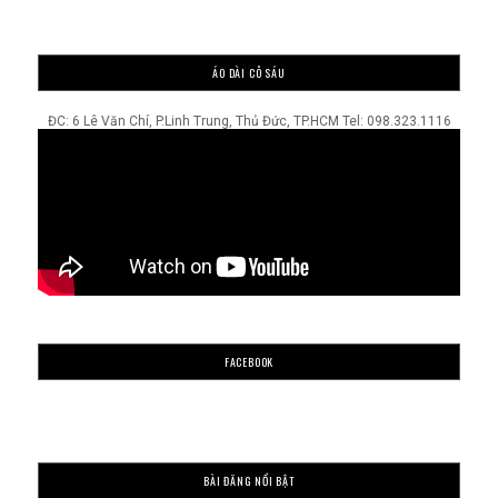
ÁO DÀI CÔ SÁU
ĐC: 6 Lê Văn Chí, P.Linh Trung, Thủ Đức, TP.HCM Tel: 098.323.1116
FACEBOOK
BÀI ĐĂNG NỔI BẬT