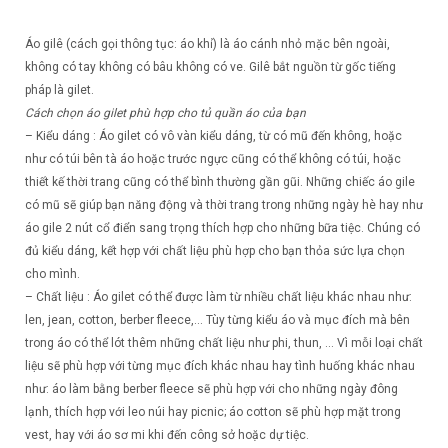
Áo gilê (cách gọi thông tục: áo khỉ) là áo cánh nhỏ mặc bên ngoài,
không có tay không có bâu không có ve. Gilê bắt nguồn từ gốc tiếng
pháp là gilet.
Cách chọn áo gilet phù hợp cho tủ quần áo của bạn
– Kiểu dáng : Áo gilet có vô vàn kiểu dáng, từ có mũ đến không, hoặc
như có túi bên tà áo hoặc trước ngực cũng có thể không có túi, hoặc
thiết kế thời trang cũng có thể bình thường gần gũi. Những chiếc áo gile
có mũ sẽ giúp bạn năng động và thời trang trong những ngày hè hay như
áo gile 2 nút cổ điển sang trọng thích hợp cho những bữa tiệc. Chúng có
đủ kiểu dáng, kết hợp với chất liệu phù hợp cho bạn thỏa sức lựa chọn
cho mình.
– Chất liệu : Áo gilet có thể được làm từ nhiều chất liệu khác nhau như:
len, jean, cotton, berber fleece,… Tùy từng kiểu áo và mục đích mà bên
trong áo có thể lót thêm những chất liệu như phi, thun, … Vì mỗi loại chất
liệu sẽ phù hợp với từng mục đích khác nhau hay tình huống khác nhau
như: áo làm bằng berber fleece sẽ phù hợp với cho những ngày đông
lạnh, thích hợp với leo núi hay picnic; áo cotton sẽ phù hợp mặt trong
vest, hay với áo sơ mi khi đến công sở hoặc dự tiệc.