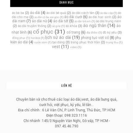
DANH MỤC
áo dài
(4)
áo bà ba
(2)
áo dài bê quả
(2)
áo dài cách tân
(3)
áo
áo dài cặp
(1)
áo dài cưới
(6)
áo
dài cho mẹ
(2)
áo dài học sinh
(2)
áo dài cô ba sài gòn
(1)
dài nam
(7)
áo dài nữ
(4)
áo dài tết
(5)
áo dài trung niên
áo dài trẻ em
(1)
áo ngũ thân
(14)
áo
(2)
áo dài truyền thống
(2)
áo khỏa
(3)
áo gile
(1)
cổ phục
(31)
nhật bình
(6)
cổ trang
(6)
đồ kỷ yếu
(3)
địa điểm
(1)
lịch sử áo dài
(19)
phong tục việt cổ
(8)
phụ
đồng phục
(1)
hanbok
(1)
kiện áo dài
(4)
tạo dáng
(3)
trang phục thời trần
(2)
sườn xám
(1)
trung thu
(1)
vest
(11)
video
(1)
LIÊN HỆ
Chuyên bán và cho thuê các loại áo dài,vest, áo dài bưng quả,
cưới hỏi, việt phục, kỷ yếu, lễ tân...
Địa chỉ chính : 6 Lê Văn Chí, P. Linh Trung, Thủ Đức, TP. HCM
Điện thoại: 098.323.1116
Chi nhánh :145/3 Nguyễn Văn Nghi, Gò vấp, TP. HCM -
097.45.46.790