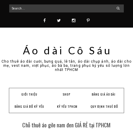
Áo dài Cô Sáu
Cho thuê áo dài cưới, bưng quả, lễ tân, áo dài chụp ảnh, áo dài cho
mẹ, vest nam, việt phục, áo bà ba, trang phục kỷ yếu số lượng lớn
nhất TPHCM
GIỚI THIỆU
SHOP
BẢNG GIÁ ÁO DÀI
BẢNG GIÁ ĐỒ KỶ YẾU
KỶ YẾU TPHCM
QUY ĐỊNH THUÊ ĐỒ
Chỗ thuê áo gile nam đen GIÁ RẺ tại TPHCM