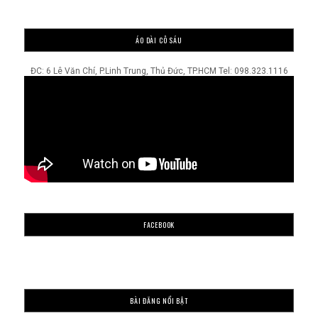
ÁO DÀI CÔ SÁU
ĐC: 6 Lê Văn Chí, P.Linh Trung, Thủ Đức, TP.HCM Tel: 098.323.1116
FACEBOOK
BÀI ĐĂNG NỔI BẬT