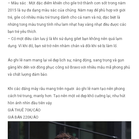
– Màu sắc : Một đặc điểm khiến cho gile trở thành cơn sốt trong năm
2015 là sự đa dạng màu sắc của chúng. Năm nay để phù hợp với giới
trẻ, gile có nhiều màu trẻ trung dành cho cả nam và nữ, đặc biệt là
những tong màu trung tính như lam nhạt hay vàng nhạt đều được các
bạn trẻ yêu thích.
– Có một điều cần lưu ý là khi sử dụng gilet bạn không nên quá lạm
dụng. Vì khi đó, bạn sẽ trở nên nhàm chán và đôi khi sẽ bị làm lố.
Áo ghi lê nam mang lại vẻ đẹp lịch sự, năng động, sang trọng và gọn
gàng khi đến với đồng phục công sở Bravo với nhiều mẫu mã phong phú
và chất lượng đảm bảo.
Khi các đấng mày râu mang trên người áo ghi lê nam tạo nên phong
cách trẻ trung, manly hơn. Tạo nên một vẻ đẹp khó cưỡng lại, như hút
hồn ánh nhìn đầu tiên vậy.
GIÁ THUÊ 70K/CÁO
GIÁ BÁN 220K/ÁO